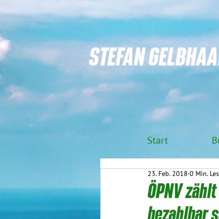
STEFAN GELBHAA
Start
B
23. Feb. 2018
0 Min. Les
ÖPNV zählt 
bezahlbar s