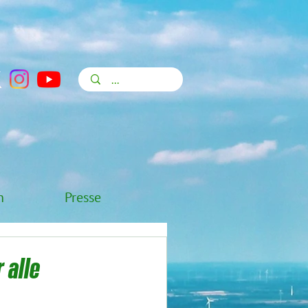
n
Presse
 alle