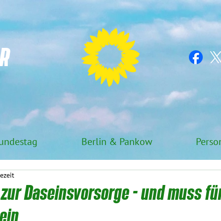
R
undestag
Berlin & Pankow
Perso
ezeit
zur Daseinsvorsorge - und muss für
ein