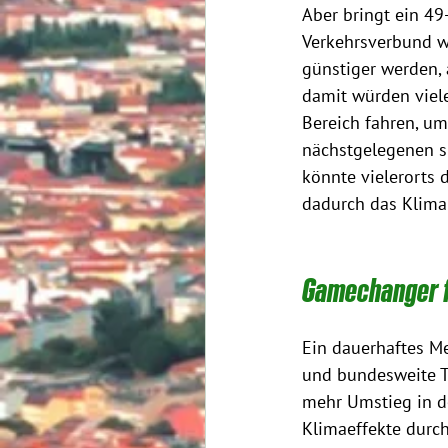
Aber bringt ein 49
Verkehrsverbund w
günstiger werden, 
damit würden viele
Bereich fahren, u
nächstgelegenen s
könnte vielerorts
dadurch das Klima
Gamechanger f
Ein dauerhaftes Me
und bundesweite T
mehr Umstieg in d
Klimaeffekte durch