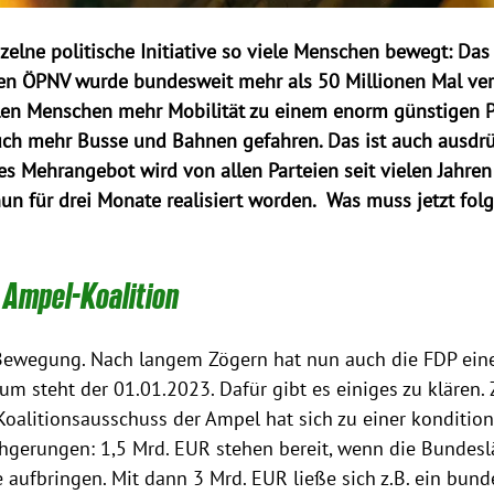
nzelne politische Initiative so viele Menschen bewegt: Da
en ÖPNV wurde bundesweit mehr als 50 Millionen Mal verk
len Menschen mehr Mobilität zu einem enorm günstigen Pr
auch mehr Busse und Bahnen gefahren. Das ist auch ausdr
ses Mehrangebot wird von allen Parteien seit vielen Jahre
nun für drei Monate realisiert worden.  Was muss jetzt fol
r Ampel-Koalition
Bewegung. Nach langem Zögern hat nun auch die FDP ein
um steht der 01.01.2023. Dafür gibt es einiges zu klären. 
Koalitionsausschuss der Ampel hat sich zu einer kondition
hgerungen: 1,5 Mrd. EUR stehen bereit, wenn die Bunde
aufbringen. Mit dann 3 Mrd. EUR ließe sich z.B. ein bund