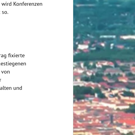
s wird Konferenzen 
 so.
ag fixierte 
gestiegenen 
 von 
r 
alten und 