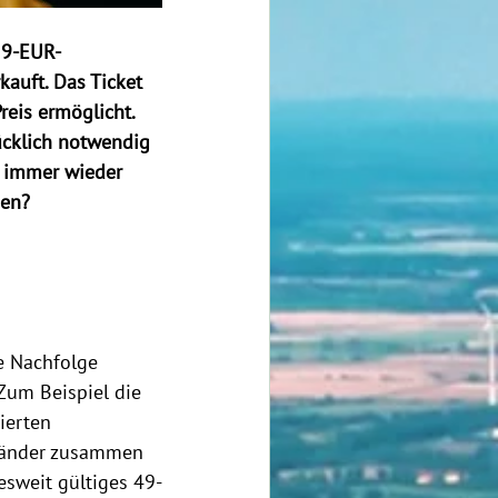
s 9-EUR-
auft. Das Ticket 
eis ermöglicht. 
ücklich notwendig 
n immer wieder 
gen?
e Nachfolge 
Zum Beispiel die 
ierten 
sländer zusammen 
esweit gültiges 49-