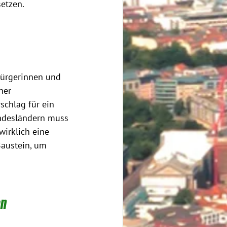
etzen.
Bürgerinnen und 
ner 
schlag für ein 
ndesländern muss 
irklich eine 
Baustein, um 
en