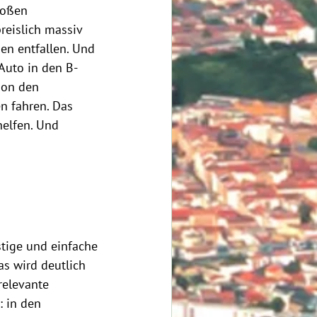
roßen 
eislich massiv 
en entfallen. Und 
Auto in den B-
hon den 
 fahren. Das 
elfen. Und 
tige und einfache 
s wird deutlich 
relevante 
 in den 