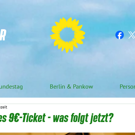
R
undestag
Berlin & Pankow
Perso
ezeit
es 9€-Ticket - was folgt jetzt?