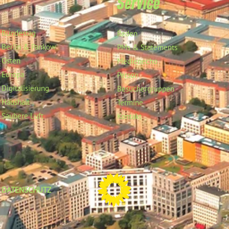
Service
Bundestag
Reden
Berlin & Pankow
PMs & Statements
Osten
Medienecho
Europa
Person
Digitalisierung
Besuchergruppen
Haushalt
Termine
Saubere Luft
Kontakt
DATENSCHUTZ