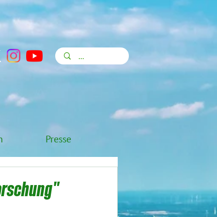
n
Presse
forschung"