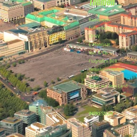
Themen
Radverkehr
Fußverkehr
ÖPNV
E-Mobilität
Taxi & Co.
Flughafen BER
Verkehrssicherheit
StVO
Mobil auf dem Land
IMPRESSUM