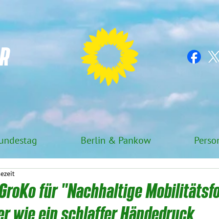
R
undestag
Berlin & Pankow
Perso
sezeit
GroKo für "Nachhaltige Mobilitäts
r wie ein schlaffer Händedruck