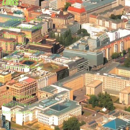
Links
Kreisverband Pankow
Landesverband Berlin
Bundesverband
Fraktion BVV Pankow
Fraktion AGH Berlin
Fraktion Bundestag
Fraktion EU-Parlament
Archiv Gutachten
Archiv Dossiers
Archiv Initiativen