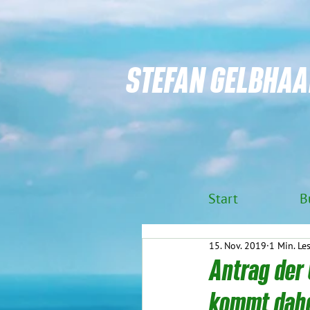
STEFAN GELBHAA
Start
B
15. Nov. 2019
1 Min. Le
Antrag der 
kommt dahe