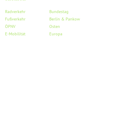
Radverkehr
Bundestag
Fußverkehr
Berlin & Pankow
ÖPNV
Osten
E-Mobilität
Europa
Taxi & Co.
Digitalisierung
Flughafen BER
Haushalt
Verkehrssicherheit
Saubere Luft
StVO
Mobil auf dem Land
Links
Service
Reden
Kreisverband Pankow
PMs & Statements
Landesverband Berlin
Medienecho
Bundesverband
Person
Fraktion BVV Pankow