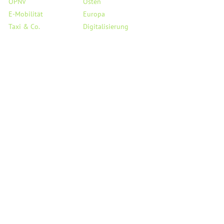
ÖPNV
Osten
E-Mobilität
Europa
Taxi & Co.
Digitalisierung
Flughafen BER
Haushalt
Verkehrssicherheit
Saubere Luft
StVO
Mobil auf dem Land
Links
Service
Reden
Kreisverband Pankow
PMs & Statements
Landesverband Berlin
Medienecho
Bundesverband
Person
Fraktion BVV Pankow
Besuchergruppen
Fraktion AGH Berlin
Termine
Fraktion Bundestag
Kontakt
Fraktion EU-Parlament