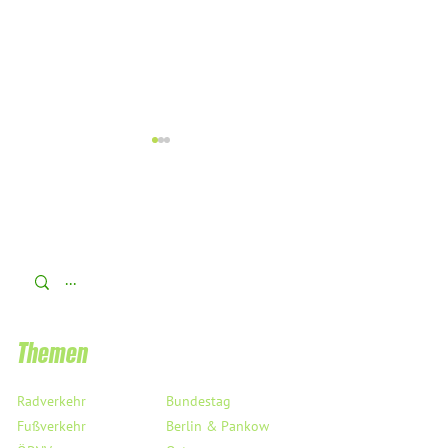
Aus dem Bundestag - T
Ich unterstütze das AfD-
Verbotsverfahren!
Themen
Radverkehr
Bundestag
Fußverkehr
Berlin & Pankow