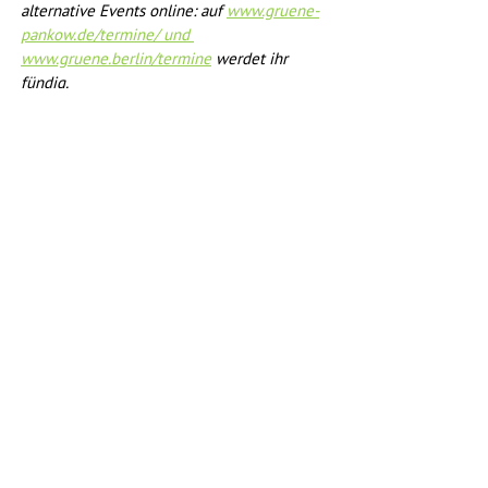
alternative Events online: auf 
www.gruene-
pankow.de/termine/ und 
www.gruene.berlin/termine
 werdet ihr 
fündig.
Abo: 
stefan-gelbhaar.de/news
Radverkehr
Berlin & Pankow
Tegel
Alle ansehen
Aktuelle Beiträge