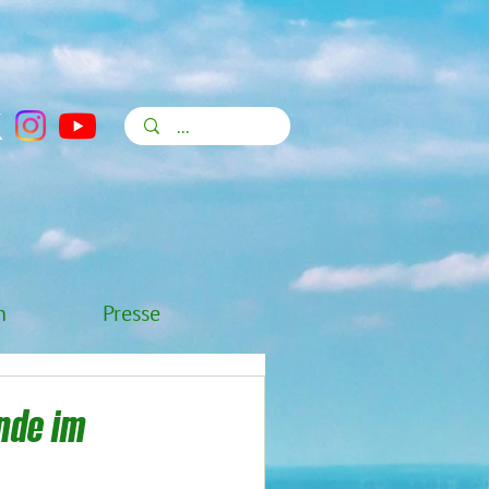
n
Presse
nde im