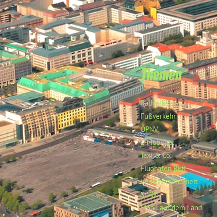
Themen
Radverkehr
Fußverkehr
ÖPNV
E-Mobilität
Taxi & Co.
Flughafen BER
Verkehrssicherheit
StVO
Mobil auf dem Land