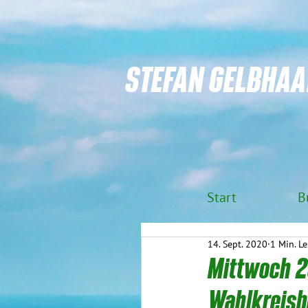
STEFAN GELBHAA
Start
B
14. Sept. 2020
1 Min. Le
Mittwoch 23
Wahlkreisb