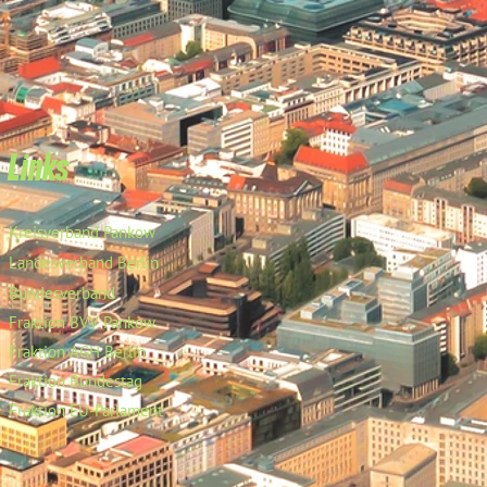
Links
Kreisverband Pankow
Landesverband Berlin
Bundesverband
Fraktion BVV Pankow
Fraktion AGH Berlin
Fraktion Bundestag
Fraktion EU-Parlament