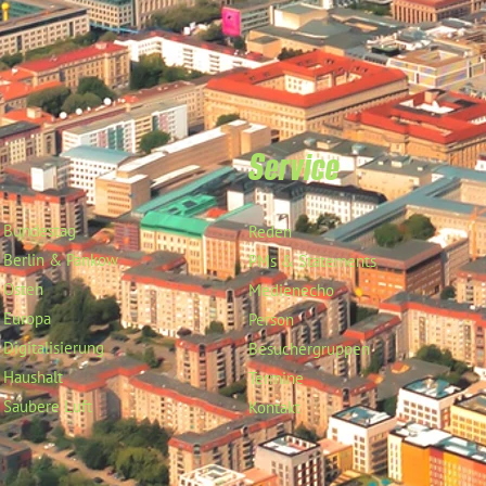
Service
Bundestag
Reden
Berlin & Pankow
PMs & Statements
Osten
Medienecho
Europa
Person
Digitalisierung
Besuchergruppen
Haushalt
Termine
Saubere Luft
Kontakt