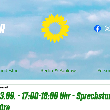
R
undestag
Berlin & Pankow
Perso
sezeit
.09. - 17:00-18:00 Uhr - Sprechstu
üro