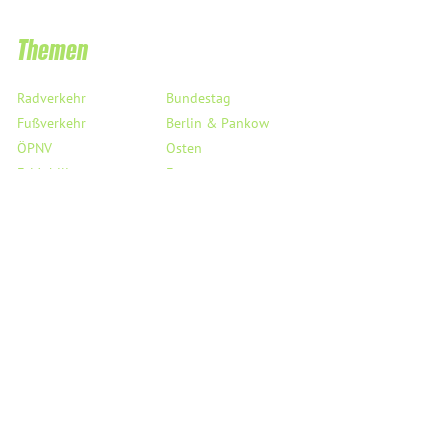
Verbotsverfahren!
Themen
Radverkehr
Bundestag
Fußverkehr
Berlin & Pankow
ÖPNV
Osten
E-Mobilität
Europa
Taxi & Co.
Digitalisierung
Flughafen BER
Haushalt
Verkehrssicherheit
Saubere Luft
StVO
Mobil auf dem Land
Links
Service
Reden
Kreisverband Pankow