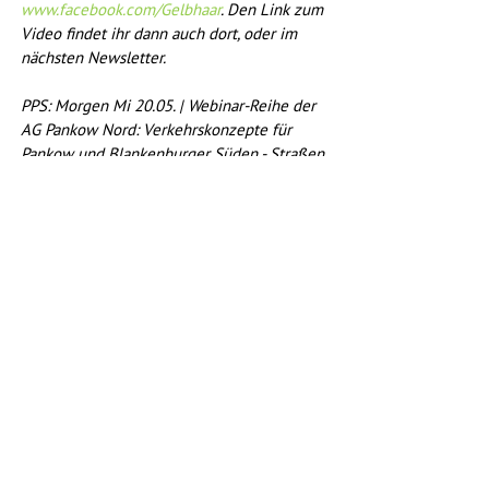
www.facebook.com/Gelbhaar
. Den Link zum 
Video findet ihr dann auch dort, oder im 
nächsten Newsletter.
PPS: Morgen Mi 20.05. | Webinar-Reihe der 
AG Pankow Nord: Verkehrskonzepte für 
Pankow und Blankenburger Süden - Straßen, 
Öffentlicher Verkehr, Fuß- und Fahrradwege 
- Was wird diskutiert? Wie könnte unser 
grüner Weg aussehen? Weitere Infos: 
thomas.krings(at)gruene-pankow.de
Radverkehr
Fußverkehr
Berlin & Pankow
Alle ansehen
Aktuelle Beiträge