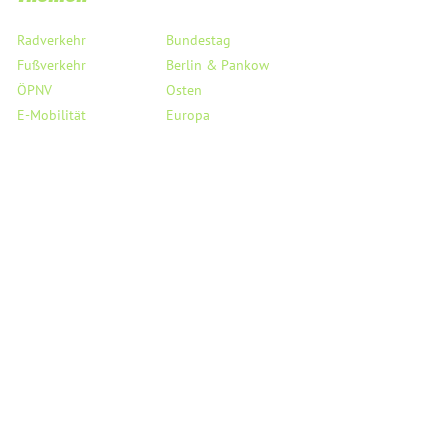
Radverkehr
Bundestag
Fußverkehr
Berlin & Pankow
ÖPNV
Osten
E-Mobilität
Europa
Taxi & Co.
Digitalisierung
Flughafen BER
Haushalt
Verkehrssicherheit
Saubere Luft
StVO
Mobil auf dem Land
Links
Service
Reden
Kreisverband Pankow
PMs & Statements
Landesverband Berlin
Medienecho
Bundesverband
Person