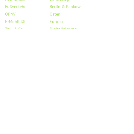
Fußverkehr
Berlin & Pankow
ÖPNV
Osten
E-Mobilität
Europa
Taxi & Co.
Digitalisierung
Flughafen BER
Haushalt
Verkehrssicherheit
Saubere Luft
StVO
Mobil auf dem Land
Links
Service
Reden
Kreisverband Pankow
PMs & Statements
Landesverband Berlin
Medienecho
Bundesverband
Person
Fraktion BVV Pankow
Besuchergruppen
Fraktion AGH Berlin