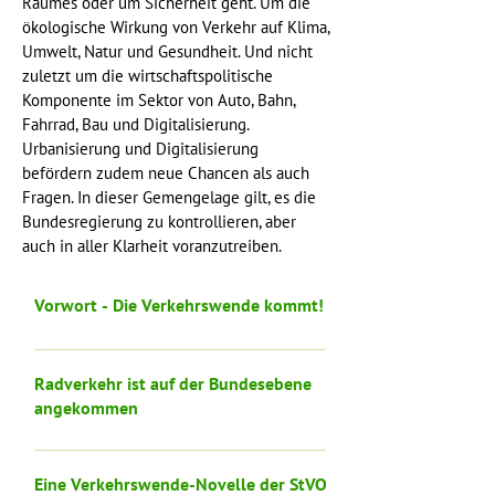
Raumes oder um Sicherheit geht. Um die
ökologische Wirkung von Verkehr auf Klima,
Umwelt, Natur und Gesundheit. Und nicht
zuletzt um die wirtschaftspolitische
Komponente im Sektor von Auto, Bahn,
Fahrrad, Bau und Digitalisierung.
Urbanisierung und Digitalisierung
befördern zudem neue Chancen als auch
Fragen. In dieser Gemengelage gilt, es die
Bundesregierung zu kontrollieren, aber
auch in aller Klarheit voranzutreiben.
Vorwort - Die Verkehrswende kommt!
Abwarten auf eine
Regierungsbeteiligung ist keine Option.
Radverkehr ist auf der Bundesebene
Dafür tickt die Uhr in allen Dimensionen
angekommen
der Mobilität zu laut und zu schnell. Als
Das Ziel, Radverkehr als Bundesthema
kleinste Fraktion im Bundestag haben
zu verankern, ist fürs Erste gelungen.
Eine Verkehrswende-Novelle der StVO:
wir uns als der wesentliche