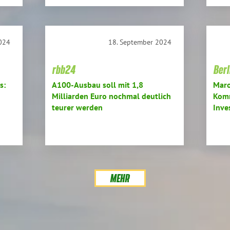
024
18. September 2024
rbb24
Ber
s:
A100-Ausbau soll mit 1,8
Maro
Milliarden Euro nochmal deutlich
Komm
teurer werden
Inve
MEHR