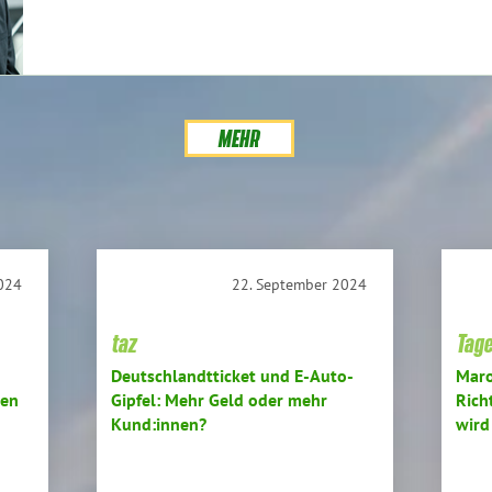
MEHR
024
22. September 2024
taz
Tag
Deutschlandtticket und E-Auto-
Maro
en
Gipfel: Mehr Geld oder mehr
Rich
Kund:innen?
wird