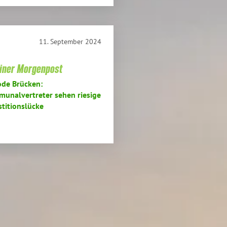
11. September 2024
liner Morgenpost
de Brücken:
unalvertreter sehen riesige
stitionslücke