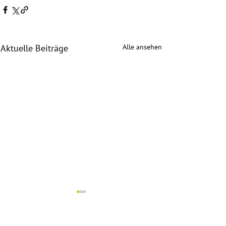
Alle ansehen
Aktuelle Beiträge
Die Süddeutsche -Entscheidung des
Debattenpunkte
Oberlandesgerichtes
Private Chats, öffen