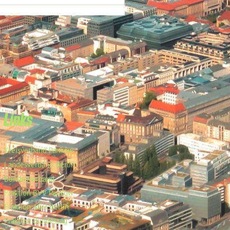
Links
Kreisverband Pankow
Landesverband Berlin
Bundesverband
Fraktion BVV Pankow
Fraktion AGH Berlin
Fraktion Bundestag