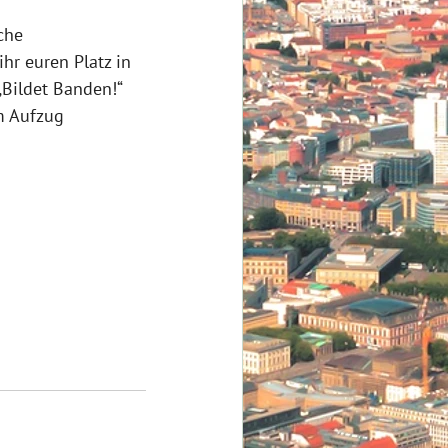
che  
hr euren Platz in 
„Bildet Banden!“ 
m Aufzug 