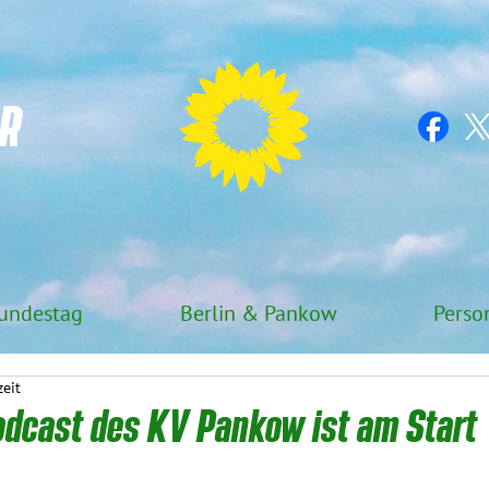
R
undestag
Berlin & Pankow
Perso
zeit
odcast des KV Pankow ist am Start