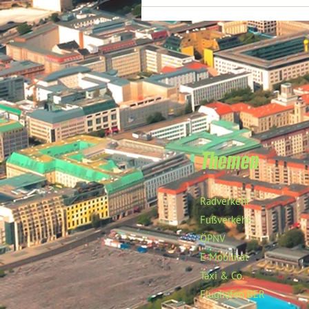
Themen
Radverkehr
Fußverkehr
ÖPNV
E-Mobilität
Taxi & Co.
Flughafen BER