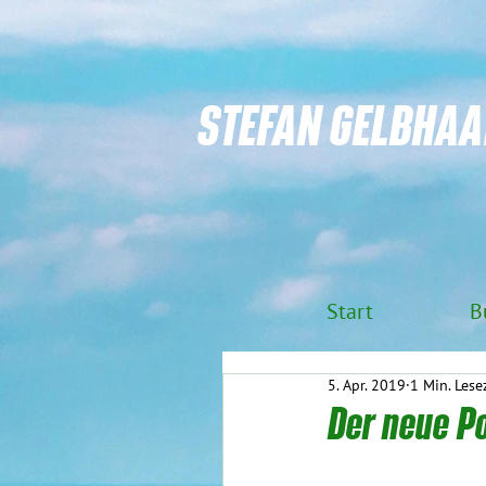
STEFAN GELBHAA
Start
B
5. Apr. 2019
1 Min. Lese
Der neue P