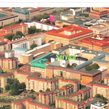
Service
Bundestag
Reden
Berlin & Pankow
PMs & Statements
Osten
Medienecho
Europa
Person
Digitalisierung
Besuchergruppen
Haushalt
Termine