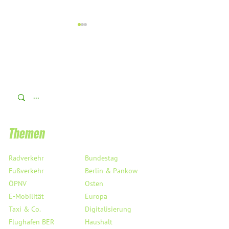
Das SEZ: Ist das Baukultur oder
A100-Doppelwumms +
kann das weg?
wächst schief +++ Par
Up Day +++
Themen
Radverkehr
Bundestag
Fußverkehr
Berlin & Pankow
ÖPNV
Osten
E-Mobilität
Europa
Taxi & Co.
Digitalisierung
Flughafen BER
Haushalt