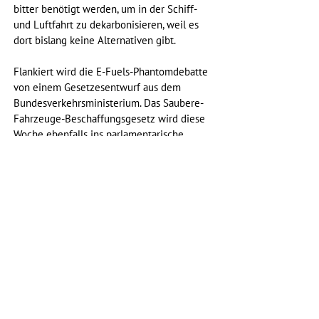
bitter benötigt werden, um in der Schiff- 
und Luftfahrt zu dekarbonisieren, weil es 
dort bislang keine Alternativen gibt.
Flankiert wird die E-Fuels-Phantomdebatte 
von einem Gesetzesentwurf aus dem 
Bundesverkehrsministerium. Das Saubere-
Fahrzeuge-Beschaffungsgesetz wird diese 
Woche ebenfalls ins parlamentarische 
Verfahren eingebracht. E-Fuels sollen als 
sogenannte saubere Kraftstoffe notiert 
werden, nunja. Da ist der feine Unterschied 
zwischen dekarbonisiert und schadstofffrei: 
denn in den Städten wird das in den 
Messungen um Schadstoffbelastungen 
anders gesehen werden. Weil die Batterie 
beim Unterhalt die Nase jedoch so deutlich 
vorn hat, ist es ein bisschen egal. Oder?