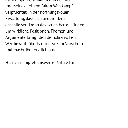
ihrerseits zu einem fairen Wahlkampf 
verpflichtet. In der hoffnungsvollen 
Erwartung, dass sich andere dem 
anschließen. Denn das - auch harte - Ringen 
um wirkliche Positionen, Themen und 
Argumente bringt den demokratischen 
Wettbewerb überhaupt erst zum Vorschein 
und macht ihn letztlich aus.
Hier vier empfehlenswerte Portale für 
Faktenchecks:
Correctiv
ZDF Heute
Deutsche Welle
EU vs. Disinformation
Radverkehr
Fußverkehr
Berlin & Pankow