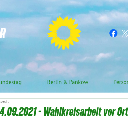
R
undestag
Berlin & Pankow
Perso
sezeit
.09.2021 - Wahlkreisarbeit vor Or