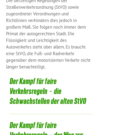
Die derzeitigen Regelungen der
Straßenverkehrsordnung (StVO) sowie
zugeordneter Verordnungen und
Richtlinien verhindern dies jedoch in
großem Maß. Sie folgen noch immer dem
Primat der autogerechten Stadt. Die
Flüssigkeit und Leichtigkeit des
Autoverkehrs steht über allem. Es braucht
eine StVO, die Fuß- und Radverkehr
gegenüber dem motorisierten Verkehr nicht
länger benachteiligt.
Der Kampf für faire
Verkehrsregeln - die
Schwachstellen der alten StVO
Städte, die eine Fahrradstraße, Tempo
30 oder einen Zebrastreifen einrichten
Der Kampf für faire
möchten, müssen nachweisen, dass an