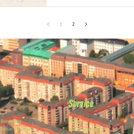
1
2
Service
Bundestag
Reden
Berlin & Pankow
PMs & Statements