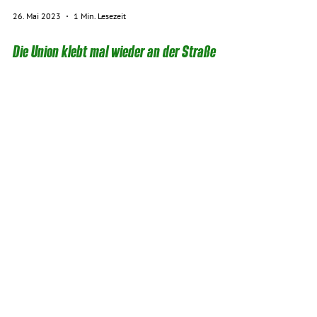
26. Mai 2023
1 Min. Lesezeit
Die Union klebt mal wieder an der Straße
Die Union klebt mal wieder an der Straße: Nach 4
gescheiterten Straßenbaugesetzen kommt nun
der Entwurf für das fünfte. Der Entwurf ist...
2
/
9