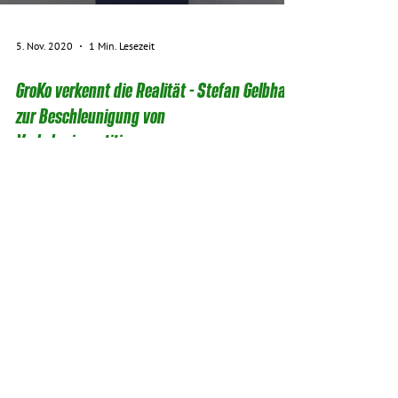
5. Nov. 2020
1 Min. Lesezeit
GroKo verkennt die Realität - Stefan Gelbhaar
zur Beschleunigung von
Verkehrsinvestitionen
Debatte um das 4.
Planungsbeschleunigungsgesetz der GroKo in 3
Jahren - der Gesetzesentwurf verkennt wieder mal
die Dringlichkeit des ...
6
/
9