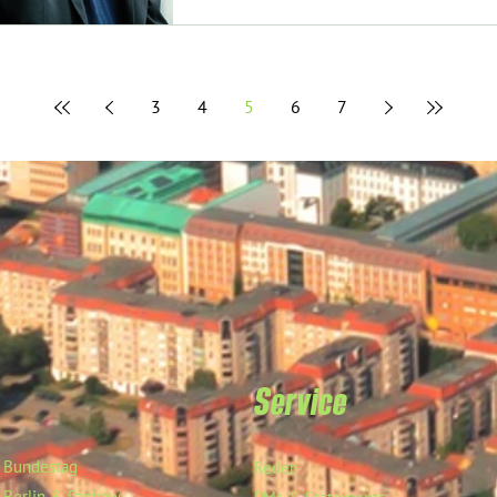
3
4
5
6
7
Service
Bundestag
Reden
Berlin & Pankow