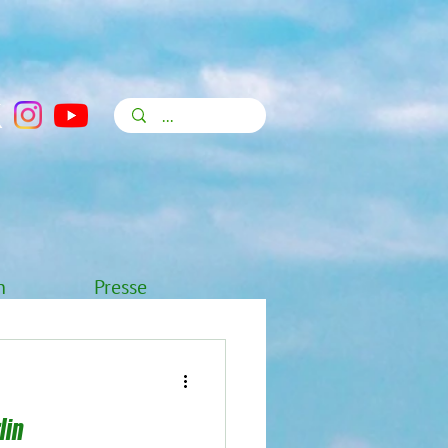
n
Presse
lin