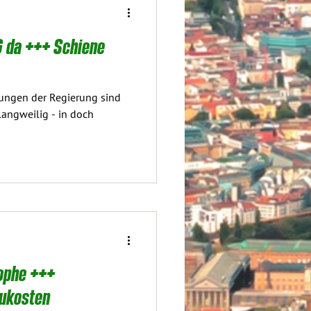
 da +++ Schiene
ungen der Regierung sind
langweilig - in doch
ophe +++
aukosten