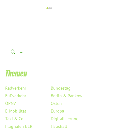
Ich unterstütze das AfD-
FDP raus +++ Extrabla
Verbotsverfahren!
Wissing bleibt +++ Ex
Neuwahlen bald
Themen
Radverkehr
Bundestag
Fußverkehr
Berlin & Pankow
ÖPNV
Osten
E-Mobilität
Europa
Taxi & Co.
Digitalisierung
Flughafen BER
Haushalt
Verkehrssicherheit
Saubere Luft