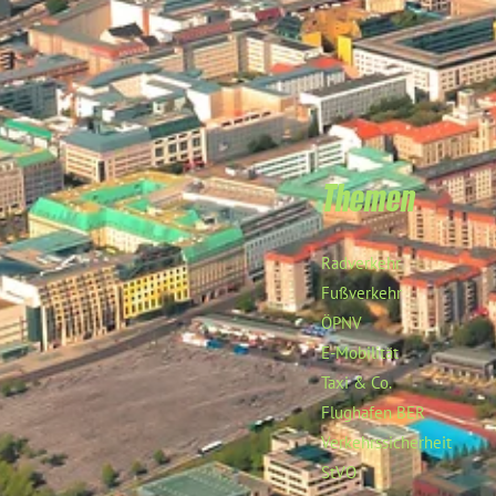
Themen
Radverkehr
Fußverkehr
ÖPNV
E-Mobilität
Taxi & Co.
Flughafen BER
Verkehrssicherheit
StVO