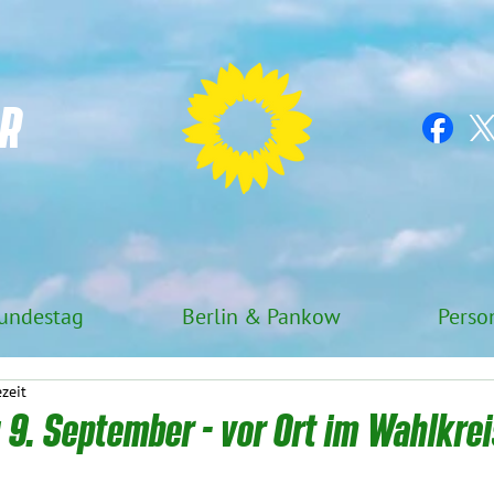
R
undestag
Berlin & Pankow
Perso
ezeit
9. September - vor Ort im Wahlkrei