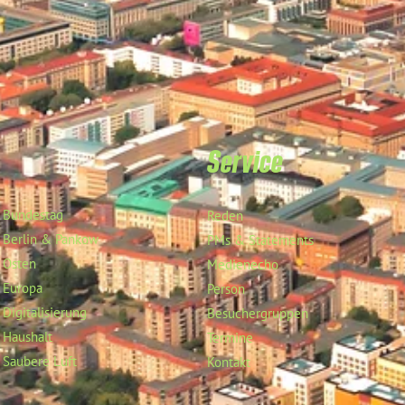
Service
Bundestag
Reden
Berlin & Pankow
PMs & Statements
Osten
Medienecho
Europa
Person
Digitalisierung
Besuchergruppen
Haushalt
Termine
Saubere Luft
Kontakt