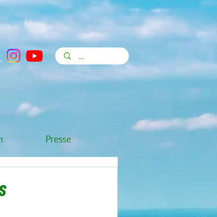
n
Presse
s