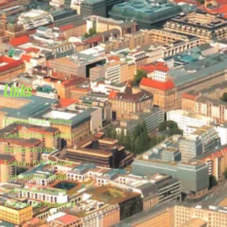
Links
Kreisverband Pankow
Landesverband Berlin
Bundesverband
Fraktion BVV Pankow
Fraktion AGH Berlin
Fraktion Bundestag
Fraktion EU-Parlament