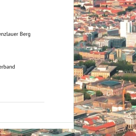
enzlauer Berg
erband 