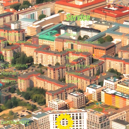
Service
Bundestag
Reden
Berlin & Pankow
PMs & Statements
Osten
Medienecho
Europa
Person
Digitalisierung
Besuchergruppen
Haushalt
Termine
Saubere Luft
Kontakt
DATENSCHUTZ