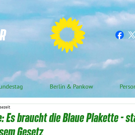
R
undestag
Berlin & Pankow
Perso
sezeit
: Es braucht die Blaue Plakette - s
sem Gesetz