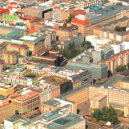
Links
Kreisverband Pankow
Landesverband Berlin
Bundesverband
Fraktion BVV Pankow
Fraktion AGH Berlin
Fraktion Bundestag
Fraktion EU-Parlament
Archiv Gutachten
Archiv Dossiers
Archiv Initiativen