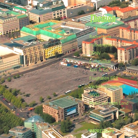
Themen
Radverkehr
Fußverkehr
ÖPNV
E-Mobilität
Taxi & Co.
Flughafen BER
Verkehrssicherheit
StVO
Mobil auf dem Land
IMPRESSUM