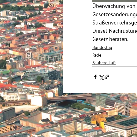
Überwachung von D
Gesetzesänderunge
Straßenverkehrsges
Diesel-Nachrüstung
Gesetz beraten.
Bundestag
Rede
Saubere Luft