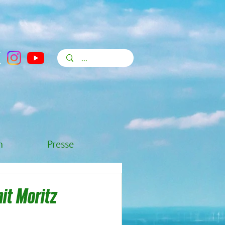
n
Presse
it Moritz