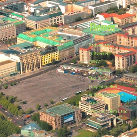
Themen
Radverkehr
Fußverkehr
ÖPNV
E-Mobilität
Taxi & Co.
Flughafen BER
Verkehrssicherheit
StVO
Mobil auf dem Land