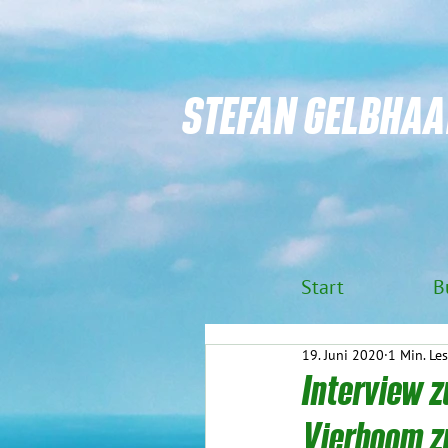
STEFAN GELBHAA
Start
B
19. Juni 2020
1 Min. Les
Interview z
Vierboom 