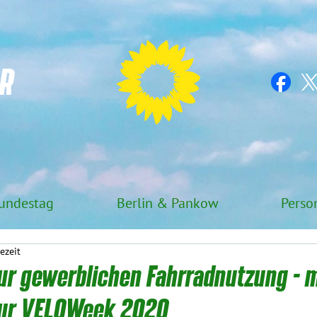
R
undestag
Berlin & Pankow
Perso
ezeit
ur gewerblichen Fahrradnutzung - m
zur VELOWeek 2020