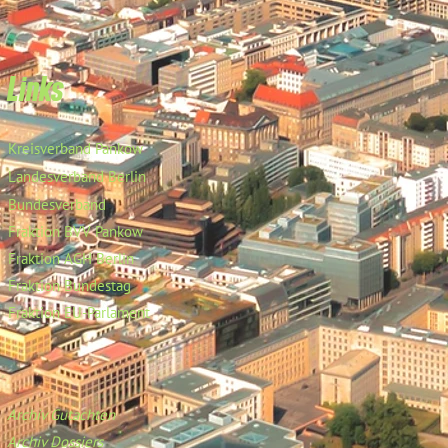
Links
Kreisverband Pankow
Landesverband Berlin
Bundesverband
Fraktion BVV Pankow
Fraktion AGH Berlin
Fraktion Bundestag
Fraktion EU-Parlament
Archiv Gutachten
Archiv Dossiers