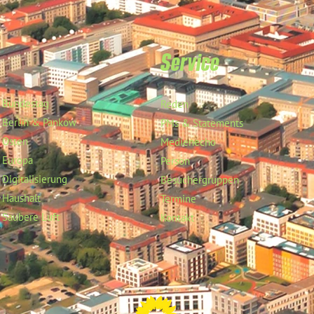
Service
Bundestag
Reden
Berlin & Pankow
PMs & Statements
Osten
Medienecho
Europa
Person
Digitalisierung
Besuchergruppen
Haushalt
Termine
Saubere Luft
Kontakt