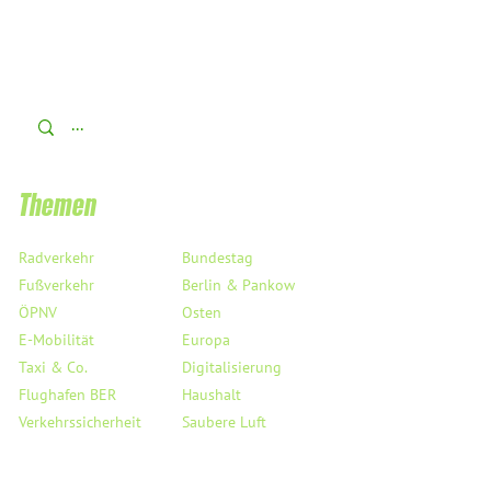
Aus dem Bundestag - T
Ich unterstütze das AfD-
Verbotsverfahren!
Themen
Radverkehr
Bundestag
Fußverkehr
Berlin & Pankow
ÖPNV
Osten
E-Mobilität
Europa
Taxi & Co.
Digitalisierung
Flughafen BER
Haushalt
Verkehrssicherheit
Saubere Luft
StVO
Mobil auf dem Land