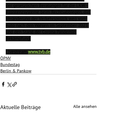
der gesetzlichen Beratungen für die LKW - 
Assistenzsysteme beim Rechtsabbiegen, die 
Veränderung der Verkehrspolitik weg vom 
Auto nach den Wahlen im September 2021 
und den Stand der Corona Pandemie 
Bekämpfung.
Livestream 
www.tvb.de
ÖPNV
Bundestag
Berlin & Pankow
Alle ansehen
Aktuelle Beiträge