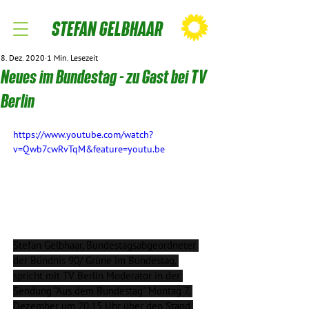
STEFAN GELBHAAR
8. Dez. 2020
1 Min. Lesezeit
Neues im Bundestag - zu Gast bei TV
Berlin
https://www.youtube.com/watch?
v=Qwb7cwRvTqM&feature=youtu.be
Stefan Gelbhaar, Bundestagsabgeordneter 
der Bündnis 90/ Grüne im Bundestag, 
spricht mit TV Berlin Moderator in der 
Sendung "Aus dem Bundestag" Montag 7. 
Dezember um 20.15 Uhr über den Stand 