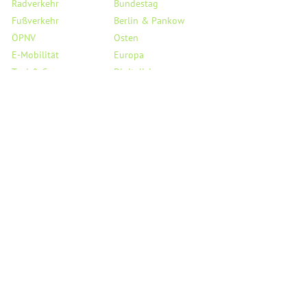
Radverkehr
Bundestag
Fußverkehr
Berlin & Pankow
ÖPNV
Osten
E-Mobilität
Europa
Taxi & Co.
Digitalisierung
Flughafen BER
Haushalt
Verkehrssicherheit
Saubere Luft
StVO
Mobil auf dem Land
Links
Service
Reden
Kreisverband Pankow
PMs & Statements
Landesverband Berlin
Medienecho
Bundesverband
Person
Fraktion BVV Pankow
Besuchergruppen
Fraktion AGH Berlin