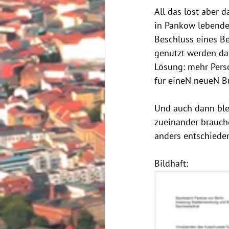
All das löst aber 
in Pankow lebenden
Beschluss eines Be
genutzt werden dar
Lösung: mehr Perso
für eineN neueN Bü
Und auch dann ble
zueinander brauche
anders entschiede
Bildhaft: