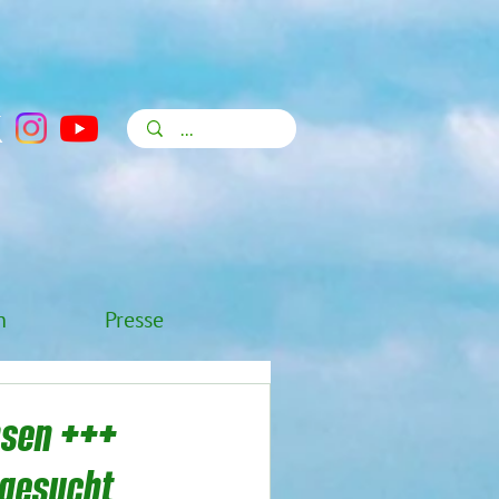
n
Presse
hsen +++
 gesucht