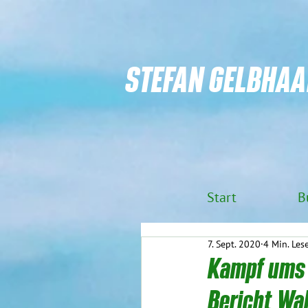
STEFAN GELBHAA
Start
B
7. Sept. 2020
4 Min. Les
Kampf ums
Bericht Wa