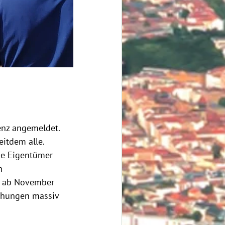
enz angemeldet. 
itdem alle. 
ie Eigentümer 
n 
n ab November 
mühungen massiv 