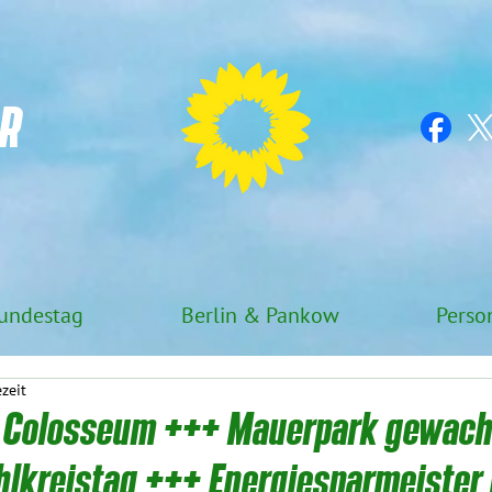
R
undestag
Berlin & Pankow
Perso
ezeit
 Colosseum +++ Mauerpark gewac
hlkreistag +++ Energiesparmeister