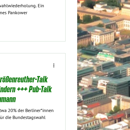
ilwahlwiederholung. Ein
ines Pankower
trößenreuther-Talk
indern +++ Pub-Talk
eumann
etwa 20% der Berliner*innen
für die Bundestagswahl