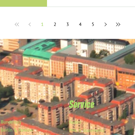
1
2
3
4
5
Service
Bundestag
Reden
Berlin & Pankow
PMs & Statements