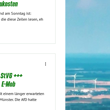
aukosten
nd am Sonntag ist:
 die diese Zeilen lesen, eh
 StVG +++
& E-Mob
t einem länger erwarteten
Münster. Die AfD hatte