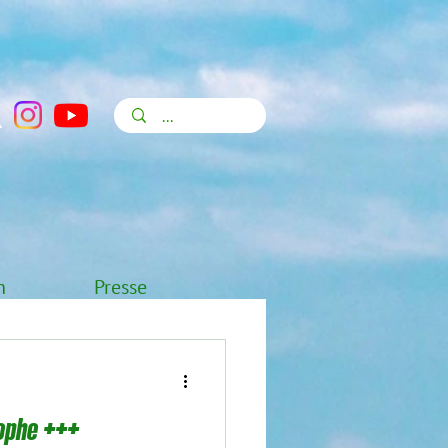
n
Presse
ophe +++