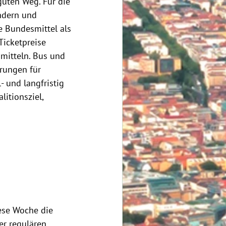
guten Weg. Für die 
ndern und 
 Bundesmittel als 
Ticketpreise 
smitteln. Bus und 
rungen für 
 und langfristig 
itionsziel, 
ese Woche die 
r regulären 