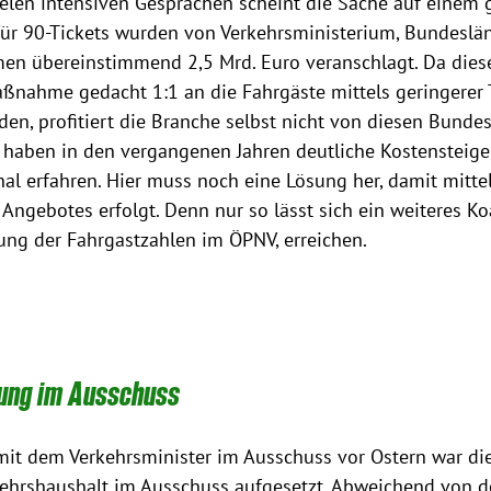
ielen intensiven Gesprächen scheint die Sache auf einem 
ür 90-Tickets wurden von Verkehrsministerium, Bundeslä
en übereinstimmend 2,5 Mrd. Euro veranschlagt. Da diese
aßnahme gedacht 1:1 an die Fahrgäste mittels geringerer 
den, profitiert die Branche selbst nicht von diesen Bunde
aben in den vergangenen Jahren deutliche Kostensteige
al erfahren. Hier muss noch eine Lösung her, damit mittel-
Angebotes erfolgt. Denn nur so lässt sich ein weiteres Koal
ung der Fahrgastzahlen im ÖPNV, erreichen.
ung im Ausschuss
mit dem Verkehrsminister im Ausschuss vor Ostern war di
ehrshaushalt im Ausschuss aufgesetzt. Abweichend von de