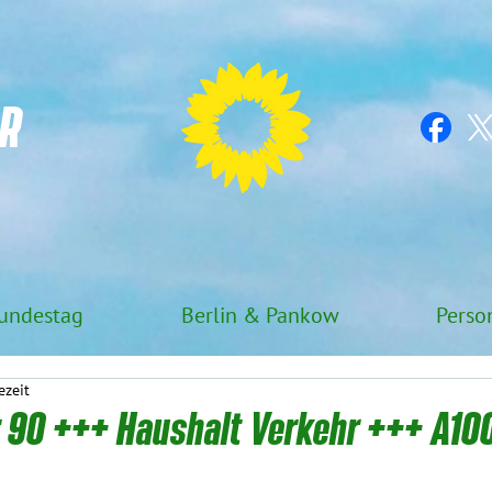
R
undestag
Berlin & Pankow
Perso
ezeit
ür 90 +++ Haushalt Verkehr +++ A10