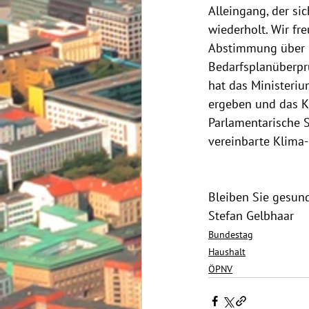
Alleingang, der si
wiederholt. Wir fr
Abstimmung über l
Bedarfsplanüberprü
hat das Ministeriu
ergeben und das K
Parlamentarische S
vereinbarte Klima
Bleiben Sie gesun
Stefan Gelbhaar
Bundestag
Haushalt
ÖPNV