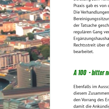
Praxis gab es von 
Die Verhandlungen
Bereinigungssitzun
der Tatsache gesch
regulären Gang ve
Ergänzungshaushal
Rechtsstreit über 
bearbeitet. 
A 100  - bitter 
Ebenfalls im Aussc
diesem Zusammenha
den Vorrang des Erh
damit die Ankündig