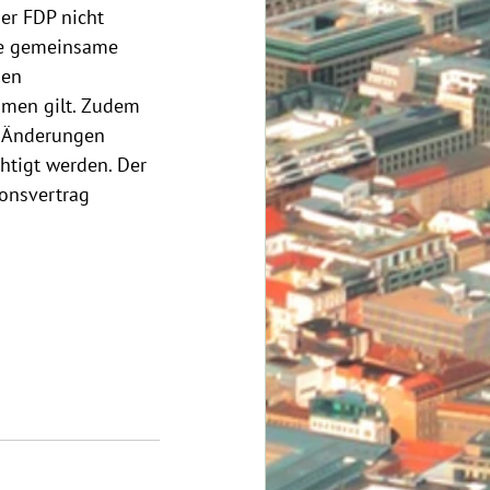
er FDP nicht 
rte gemeinsame 
ßen 
mmen gilt. Zudem 
n Änderungen 
tigt werden. Der 
onsvertrag 