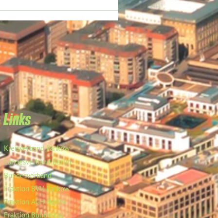
Links
Kreisverband Pankow
Landesverband Berlin
Bundesverband
Fraktion BVV Pankow
Fraktion AGH Berlin
Fraktion Bundestag