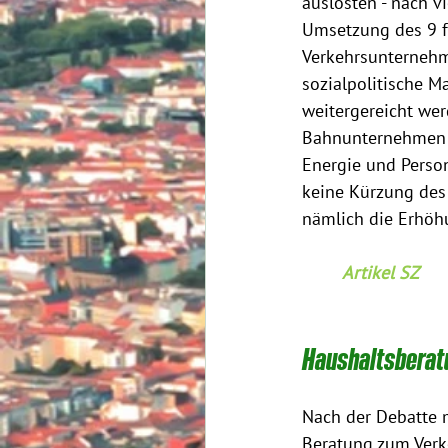
auslösten - nach v
Umsetzung des 9 f
Verkehrsunternehm
sozialpolitische M
weitergereicht wer
Bahnunternehmen h
Energie und Person
keine Kürzung des 
nämlich die Erhöh
Artikel SZ
Haushaltsberat
Nach der Debatte 
Beratung zum Verk