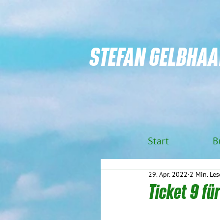
STEFAN GELBHAA
Start
B
29. Apr. 2022
2 Min. Les
Ticket 9 f