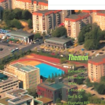
Themen
Radverkehr
Fußverkehr
ÖPNV
E-Mobilität
Taxi & Co.
Flughafen BER