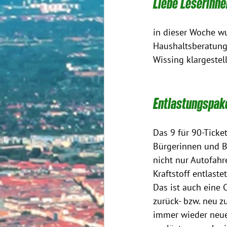
Liebe Leserinne
in dieser Woche wu
Haushaltsberatung
Wissing klargestel
Entlastungspake
Das 9 für 90-Ticket
Bürgerinnen und Bü
nicht nur Autofahr
Kraftstoff entlast
Das ist auch eine 
zurück- bzw. neu z
immer wieder neue