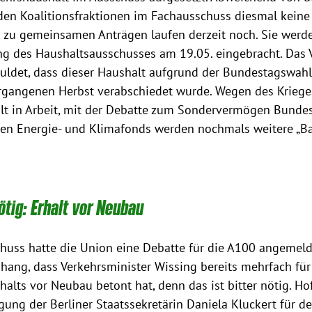
den Koalitionsfraktionen im Fachausschuss diesmal keine
 zu gemeinsamen Anträgen laufen derzeit noch. Sie werde
g des Haushaltsausschusses am 19.05. eingebracht. Das V
uldet, dass dieser Haushalt aufgrund der Bundestagswahl
rgangenen Herbst verabschiedet wurde. Wegen des Krieges
t in Arbeit, mit der Debatte zum Sondervermögen Bunde
den Energie- und Klimafonds werden nochmals weitere „Ba
nötig: Erhalt vor Neubau
huss hatte die Union eine Debatte für die A100 angemelde
ng, dass Verkehrsminister Wissing bereits mehrfach für 
alts vor Neubau betont hat, denn das ist bitter nötig. Hof
ung der Berliner Staatssekretärin Daniela Kluckert für d