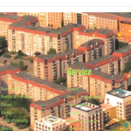
Service
Bundestag
Reden
Berlin & Pankow
PMs & Statements
Osten
Medienecho
Europa
Person
Digitalisierung
Besuchergruppen
Haushalt
Termine