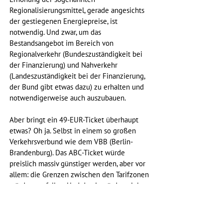
Regionalisierungsmittel, gerade angesichts 
der gestiegenen Energiepreise, ist 
notwendig. Und zwar, um das 
Bestandsangebot im Bereich von 
Regionalverkehr (Bundeszuständigkeit bei 
der Finanzierung) und Nahverkehr 
(Landeszuständigkeit bei der Finanzierung, 
der Bund gibt etwas dazu) zu erhalten und 
notwendigerweise auch auszubauen.
Aber bringt ein 49-EUR-Ticket überhaupt 
etwas? Oh ja. Selbst in einem so großen 
Verkehrsverbund wie dem VBB (Berlin-
Brandenburg). Das ABC-Ticket würde 
preislich massiv günstiger werden, aber vor 
allem: die Grenzen zwischen den Tarifzonen 
würden entfallen. Und damit würden viele 
Pendlerinnen und Pendler eben nicht mehr 
z.B. mit dem Auto in den B-Bereich fahren, 
um nur das AB-Ticket bezahlen zu müssen. 