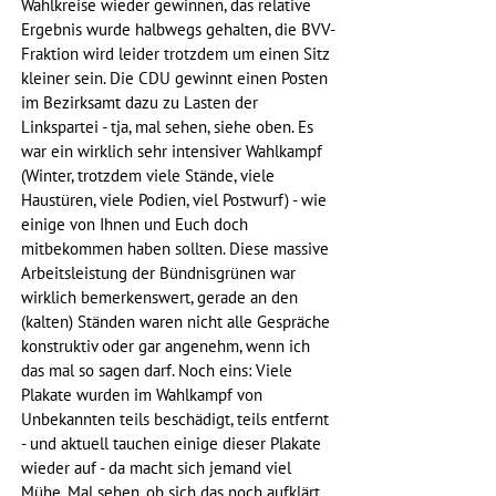
Wahlkreise wieder gewinnen, das relative 
Ergebnis wurde halbwegs gehalten, die BVV-
Fraktion wird leider trotzdem um einen Sitz 
kleiner sein. Die CDU gewinnt einen Posten 
im Bezirksamt dazu zu Lasten der 
Linkspartei - tja, mal sehen, siehe oben. Es 
war ein wirklich sehr intensiver Wahlkampf 
(Winter, trotzdem viele Stände, viele 
Haustüren, viele Podien, viel Postwurf) - wie 
einige von Ihnen und Euch doch 
mitbekommen haben sollten. Diese massive 
Arbeitsleistung der Bündnisgrünen war 
wirklich bemerkenswert, gerade an den 
(kalten) Ständen waren nicht alle Gespräche 
konstruktiv oder gar angenehm, wenn ich 
das mal so sagen darf. Noch eins: Viele 
Plakate wurden im Wahlkampf von 
Unbekannten teils beschädigt, teils entfernt 
- und aktuell tauchen einige dieser Plakate 
wieder auf - da macht sich jemand viel 
Mühe. Mal sehen, ob sich das noch aufklärt.