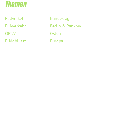
Themen
Radverkehr
Bundestag
Fußverkehr
Berlin & Pankow
ÖPNV
Osten
E-Mobilität
Europa
Taxi & Co.
Digitalisierung
Flughafen BER
Haushalt
Verkehrssicherheit
Saubere Luft
StVO
Mobil auf dem Land
Links
Service
Reden
Kreisverband Pankow
PMs & Statements
Landesverband Berlin
Medienecho
Bundesverband