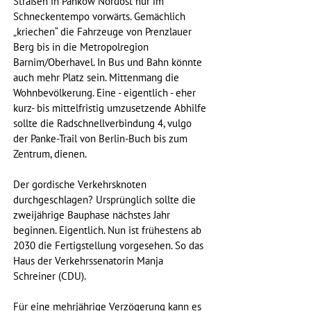
Straßen in Pankow Nordost nur im 
Schneckentempo vorwärts. Gemächlich 
„kriechen“ die Fahrzeuge von Prenzlauer 
Berg bis in die Metropolregion 
Barnim/Oberhavel. In Bus und Bahn könnte 
auch mehr Platz sein. Mittenmang die 
Wohnbevölkerung. Eine - eigentlich - eher 
kurz- bis mittelfristig umzusetzende Abhilfe 
sollte die Radschnellverbindung 4, vulgo 
der Panke-Trail von Berlin-Buch bis zum 
Zentrum, dienen.
Der gordische Verkehrsknoten 
durchgeschlagen? Ursprünglich sollte die 
zweijährige Bauphase nächstes Jahr 
beginnen. Eigentlich. Nun ist frühestens ab 
2030 die Fertigstellung vorgesehen. So das 
Haus der Verkehrssenatorin Manja 
Schreiner (CDU).
Für eine mehrjährige Verzögerung kann es 