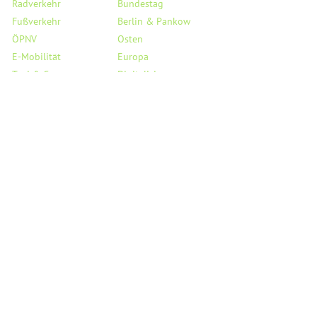
Radverkehr
Bundestag
Fußverkehr
Berlin & Pankow
ÖPNV
Osten
E-Mobilität
Europa
Taxi & Co.
Digitalisierung
Flughafen BER
Haushalt
Verkehrssicherheit
Saubere Luft
StVO
Mobil auf dem Land
Links
Service
Reden
Kreisverband Pankow
PMs & Statements
Landesverband Berlin
Medienecho
Bundesverband
Person
Fraktion BVV Pankow
Besuchergruppen
Fraktion AGH Berlin