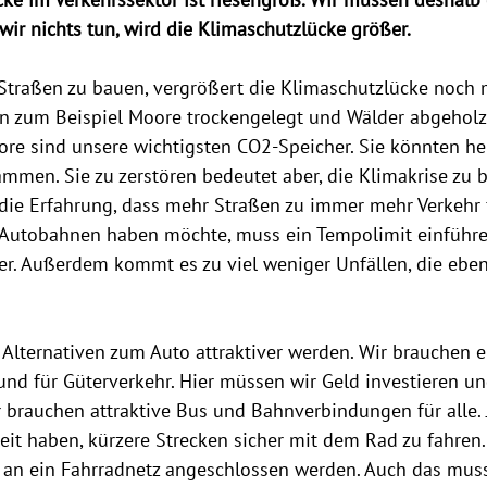
ke im Verkehrssektor ist riesengroß. Wir müssen deshalb
wir nichts tun, wird die Klimaschutzlücke größer. 
traßen zu bauen, vergrößert die Klimaschutzlücke noch m
 zum Beispiel Moore trockengelegt und Wälder abgeholz
e sind unsere wichtigsten CO2-Speicher. Sie könnten hel
mmen. Sie zu zerstören bedeutet aber, die Klimakrise zu b
 die Erfahrung, dass mehr Straßen zu immer mehr Verkehr 
 Autobahnen haben möchte, muss ein Tempolimit einführe
ger. Außerdem kommt es zu viel weniger Unfällen, die eben
Alternativen zum Auto attraktiver werden. Wir brauchen 
und für Güterverkehr. Hier müssen wir Geld investieren u
 brauchen attraktive Bus und Bahnverbindungen für alle. 
it haben, kürzere Strecken sicher mit dem Rad zu fahren
r an ein Fahrradnetz angeschlossen werden. Auch das muss