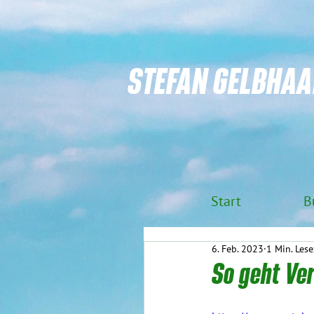
STEFAN GELBHAA
Start
B
6. Feb. 2023
1 Min. Lese
So geht Ve