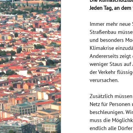
Die Klimaschutzlüc
Jeden Tag, an dem 
Immer mehr neue S
Straßenbau müssen
und besonders Moor
Klimakrise einzudä
Andererseits zeigt
weniger Staus auf
der Verkehr flüssi
verursachen.  
Zusätzlich müssen 
Netz für Personen 
beschleunigen. Wir
muss die Möglichke
endlich alle Dörfe