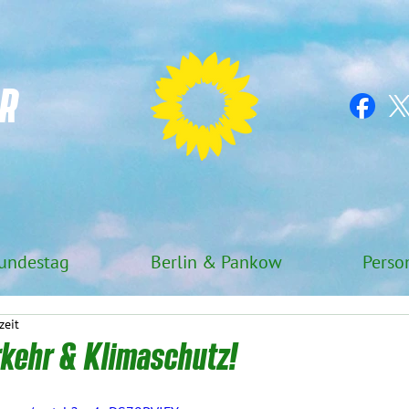
R
undestag
Berlin & Pankow
Perso
zeit
rkehr & Klimaschutz!