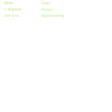
ÖPNV
Osten
E-Mobilität
Europa
Taxi & Co.
Digitalisierung
Flughafen BER
Haushalt
Verkehrssicherheit
Saubere Luft
StVO
Mobil auf dem Land
Links
Service
Reden
Kreisverband Pankow
PMs & Statements
Landesverband Berlin
Medienecho
Bundesverband
Person
Fraktion BVV Pankow
Besuchergruppen
Fraktion AGH Berlin
Termine
Fraktion Bundestag
Kontakt
Fraktion EU-Parlament