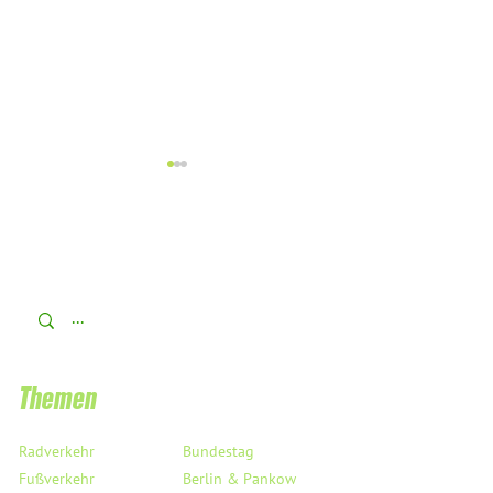
Aus dem Bundestag - T
Ich unterstütze das AfD-
Verbotsverfahren!
Themen
Radverkehr
Bundestag
Fußverkehr
Berlin & Pankow