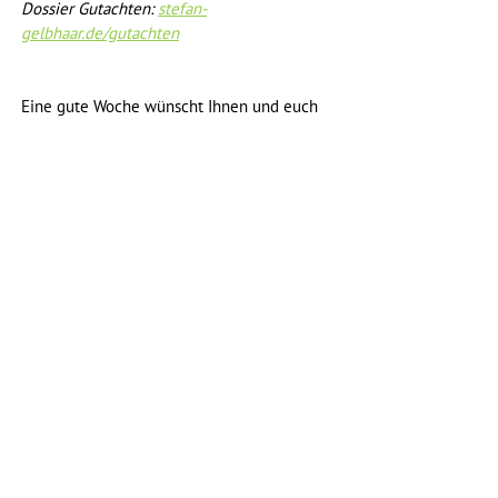
Dossier Gutachten: 
stefan-
gelbhaar.de/gutachten
Eine gute Woche wünscht Ihnen und euch
Stefan Gelbhaar
Abo: 
stefan-gelbhaar.de/news
ÖPNV
STVO
Bundestag
Alle ansehen
Aktuelle Beiträge