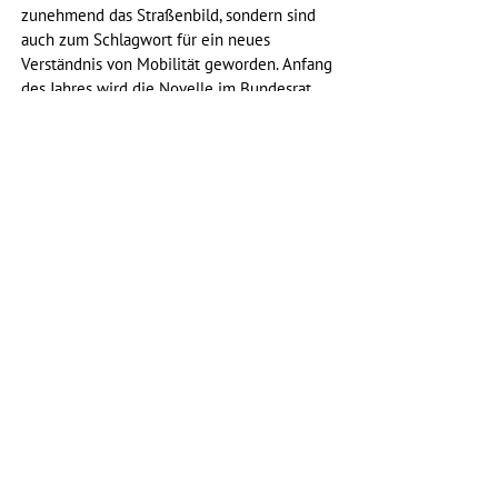
zunehmend das Straßenbild, sondern sind 
auch zum Schlagwort für ein neues 
Verständnis von Mobilität geworden. Anfang 
des Jahres wird die Novelle im Bundesrat 
beraten, Ausgang offen.
Novelle der Abgasnorm Euro 7
Seit 2018 wird auf EU-Ebene an schärferen 
Grenzwerten für Stickoxide gearbeitet. 
Ende letzten Jahres wurden die Beratungen 
abgeschlossen, voraussichtlich im 4. Quartal 
2021 soll die EU-Kommission nun einen 
Entwurf vorlegen. Bis zur Umsetzung dauert 
es wohl noch bis 2025.
STVO
Bundestag
Verkehrsausschuss