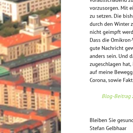
vorausschauend zu 
vorzusorgen. Mit 
zu setzen. Die bis
durch den Winter 
nicht geimpft werd
Dass die Omikron-V
gute Nachricht gew
anders sein. Und d
zugeschlagen hat,
auf meine Beweggr
Corona, sowie Fak
Blog-Beitrag 
Bleiben Sie gesun
Stefan Gelbhaar