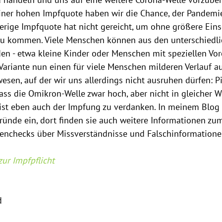
handeln und uns auf eine weitere Corona-Welle vorzubere
einer hohen Impfquote haben wir die Chance, der Pandemi
herige Impfquote hat nicht gereicht, um ohne größere Ei
zu kommen. Viele Menschen können aus den unterschiedli
en - etwa kleine Kinder oder Menschen mit speziellen Vo
ariante nun einen für viele Menschen milderen Verlauf aufz
esen, auf der wir uns allerdings nicht ausruhen dürfen: P
ass die Omikron-Welle zwar hoch, aber nicht in gleicher We
 ist eben auch der Impfung zu verdanken. In meinem Blog
ünde ein, dort finden sie auch weitere Informationen z
tenchecks über Missverständnisse und Falschinformatione
zur Impfpflicht
d