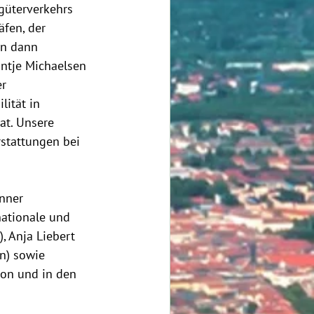
güterverkehrs 
fen, der 
en dann 
antje Michaelsen 
r 
ität in 
t. Unsere 
stattungen bei 
nner 
nationale und 
, Anja Liebert 
in) sowie 
ion und in den 