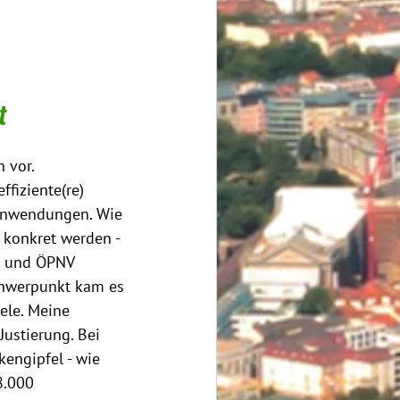
t
 vor. 
fiziente(re) 
 Anwendungen. Wie 
 konkret werden - 
n und ÖPNV 
chwerpunkt kam es 
ele. Meine 
ustierung. Bei 
engipfel - wie 
8.000 