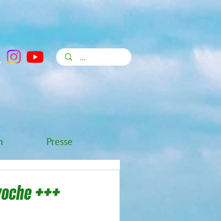
n
Presse
woche +++