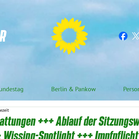
R
undestag
Berlin & Pankow
Perso
ezeit
tattungen +++ Ablauf der Sitzungs
 Wissing-Spotlight +++ Impfpflicht