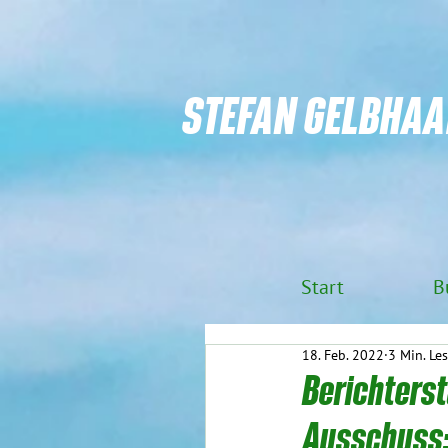
STEFAN GELBHAA
Start
B
18. Feb. 2022
3 Min. Les
Berichters
Ausschuss: