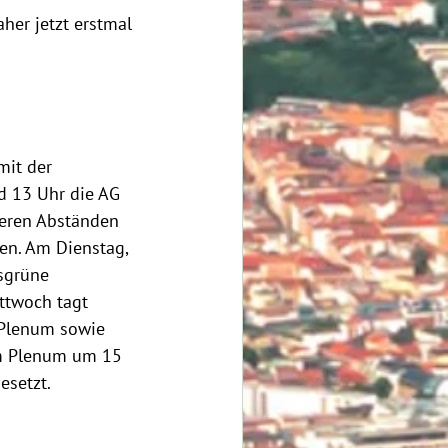
her jetzt erstmal 
mit der 
d 13 Uhr die AG 
ßeren Abständen 
n. Am Dienstag, 
sgrüne 
ttwoch tagt 
 Plenum sowie 
um Plenum um 15 
setzt. 