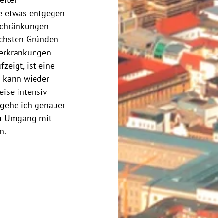
iten - 
e etwas entgegen 
nschränkungen 
chsten Gründen 
rerkrankungen. 
eigt, ist eine 
i kann wieder 
ise intensiv 
 gehe ich genauer 
um Umgang mit 
n.