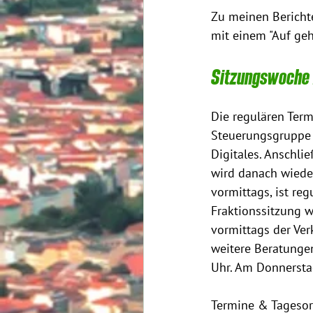
Zu meinen Berichte
mit einem "Auf geh
Sitzungswoche i
Die regulären Term
Steuerungsgruppe d
Digitales. Anschli
wird danach wied
vormittags, ist re
Fraktionssitzung w
vormittags der Ver
weitere Beratungen
Uhr. Am Donnerstag
Termine & Tageso