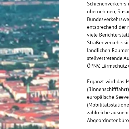
Schienenverkehrs 
übernehmen, Susann
Bundesverkehrsweg
entsprechend der r
viele Berichtersta
Straßenverkehrssic
ländlichen Räumen
stellvertretende A
ÖPNV, Lärmschutz u
Ergänzt wird das M
(Binnenschifffahrt
europäische Seever
(Mobilitätsstatione
zahlreiche ausnehm
Abgeordnetenbüro