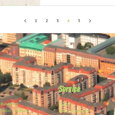
1
2
3
4
5
Service
Bundestag
Reden
Berlin & Pankow
PMs & Statements