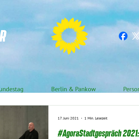
R
undestag
Berlin & Pankow
Perso
17. Juni 2021
1 Min. Lesezeit
#AgoraStadtgespräch 2021: 