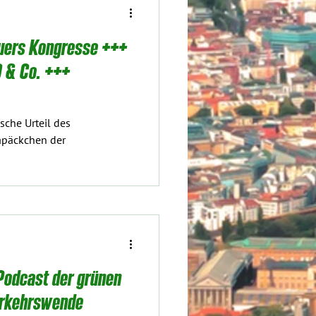
uers Kongresse +++
 & Co. +++
sche Urteil des
apäckchen der
Podcast der grünen
erkehrswende