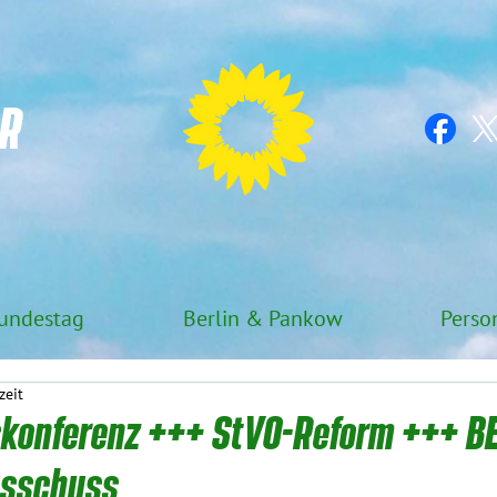
R
undestag
Berlin & Pankow
Perso
zeit
onferenz +++ StVO-Reform +++ BE
usschuss