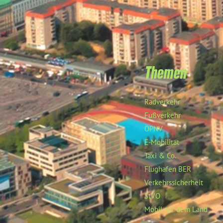
Themen
Radverkehr
Fußverkehr
ÖPNV
E-Mobilität
Taxi & Co.
Flughafen BER
Verkehrssicherheit
StVO
Mobil auf dem Land