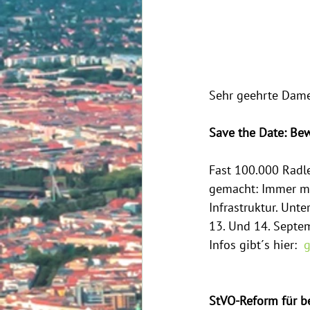
Sehr geehrte Dame
Save the Date: Be
Fast 100.000 Radler
gemacht: Immer me
Infrastruktur. Unt
13. Und 14. Septem
Infos gibt´s hier:  
g
StVO-Reform für b