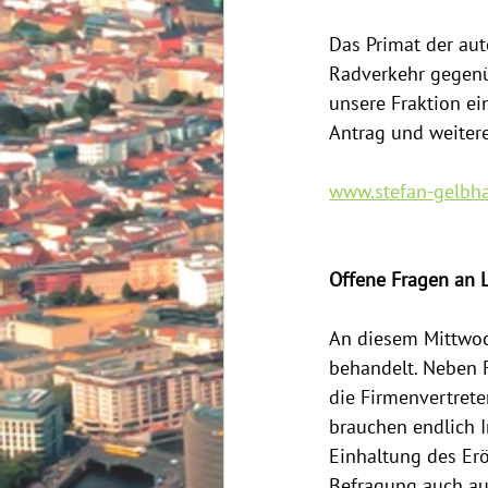
Das Primat der aut
Radverkehr gegenüb
unsere Fraktion ei
Antrag und weiter
www.stefan-gelbha
Offene Fragen an 
An diesem Mittwoc
behandelt. Neben 
die Firmenvertret
brauchen endlich I
Einhaltung des Er
Befragung auch au