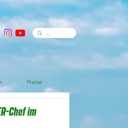
n
Presse
R-Chef im