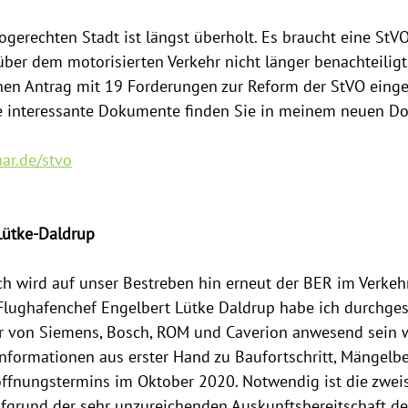
ogerechten Stadt ist längst überholt. Es braucht eine StVO
er dem motorisierten Verkehr nicht länger benachteiligt
nen Antrag mit 19 Forderungen zur Reform der StVO einge
e interessante Dokumente finden Sie in meinem neuen Dos
ar.de/stvo
Lütke-Daldrup
h wird auf unser Bestreben hin erneut der BER im Verkeh
Flughafenchef Engelbert Lütke Daldrup habe ich durchgese
er von Siemens, Bosch, ROM und Caverion anwesend sein w
nformationen aus erster Hand zu Baufortschritt, Mängelb
öffnungstermins im Oktober 2020. Notwendig ist die zwei
fgrund der sehr unzureichenden Auskunftsbereitschaft de