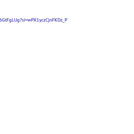
3D6GtFgLUg?si=wPX1yczCjnFKDz_P