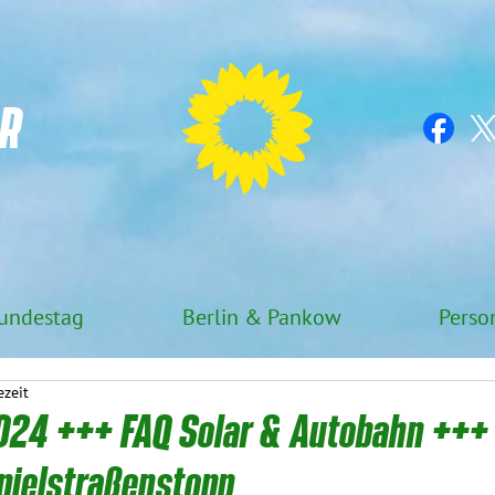
R
undestag
Berlin & Pankow
Perso
ezeit
024 +++ FAQ Solar & Autobahn +++ 
pielstraßenstopp