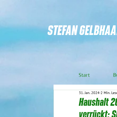
STEFAN GELBHAA
Start
B
31. Jan. 2024
2 Min. Les
Haushalt 2
verrückt: S