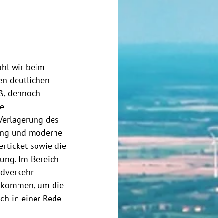
ohl wir beim 
en deutlichen 
ß, dennoch 
e 
Verlagerung des 
erung und moderne 
erticket sowie die 
hung. Im Bereich 
adverkehr 
uskommen, um die 
ch in einer Rede 