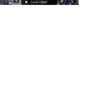
Wir erleben...
Load video
30. Jan. 2020
1 Min. Lesezeit
Zum neuen GVFG: Es braucht mehr
Barrierefreiheit und besseren ÖPNV in den
Städten