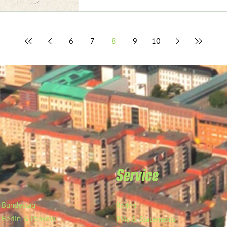
6
7
8
9
10
Service
Bundestag
Reden
Berlin & Pankow
PMs & Statements