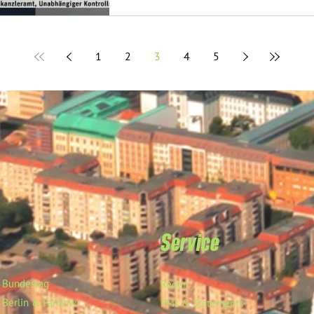
1
2
3
4
5
Service
Bundestag
Reden
Berlin & Pankow
PMs & Statements