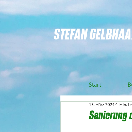
STEFAN GELBHAA
Start
B
13. März 2024
1 Min. Le
Sanierung d