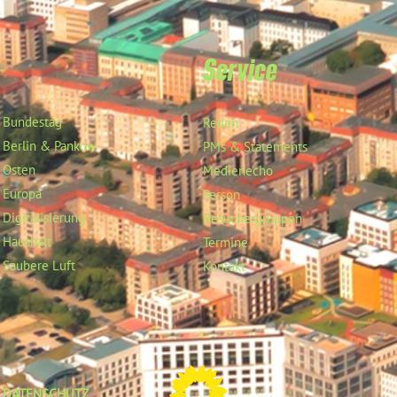
Service
Bundestag
Reden
Berlin & Pankow
PMs & Statements
Osten
Medienecho
Europa
Person
Digitalisierung
Besuchergruppen
Haushalt
Termine
Saubere Luft
Kontakt
DATENSCHUTZ