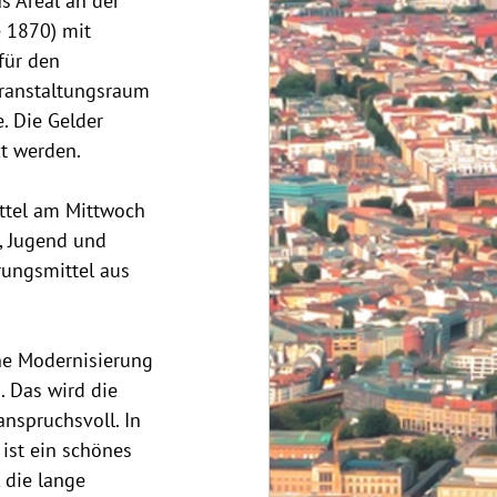
s Areal an der 
 1870) mit 
für den 
ranstaltungsraum 
. Die Gelder 
zt werden.
ttel am Mittwoch 
 Jugend und 
rungsmittel aus 
che Modernisierung 
 Das wird die 
nspruchsvoll. In 
ist ein schönes 
, die lange 