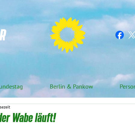
R
undestag
Berlin & Pankow
Perso
sezeit
er Wabe läuft!