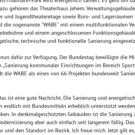
nst-Thälmann-Park wird energetisch saniert. Es geht um da
Dazu gehören das Theaterhaus (ehem. Verwaltungsgebäude
der und Jugendtheateretage sowie Büro- und Lagerräumen 
nd die sogenannte "WABE" mit einem multifunktionalen Ve
r Probebühne und einem angeschlossenen Funktionsgebäude
rgetische, technische und funktionelle Sanierung eingeset
nun dafür zur Verfügung. Der Bundestag bewilligte die Mi
„Sanierung kommunaler Einrichtungen im Bereich Sport,
ält die WABE als eines von 66 Projekten bundesweit Sanie
Das ist eine gute Nachricht. Die Sanierung und energetis
endlich mit Bundesmitteln erheblich unterstützt werden.
ken. In denkmalgeschützten Gebäuden ist die Sanierung a
odernisierung aber auch einfach seit längerem fällig. Das 
ur und den Standort im Bezirk. Ich freue mich. Jetzt gilt es