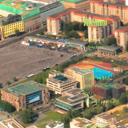
Themen
Radverkehr
Fußverkehr
ÖPNV
E-Mobilität
Taxi & Co.
Flughafen BER
Verkehrssicherheit
StVO
Mobil auf dem Land
IMPRESSUM