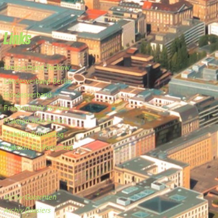
Links
Kreisverband Pankow
Landesverband Berlin
Bundesverband
Fraktion BVV Pankow
Fraktion AGH Berlin
Fraktion Bundestag
Fraktion EU-Parlament
Archiv Gutachten
Archiv Dossiers